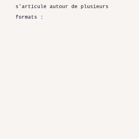
s’articule autour de plusieurs
formats :
Des temps forts événementiels
Rendez-vous ouverts à tous·tes,
qui ponctuent le semestre :
inauguration le 31 mai 2026,
fête de rentrée en septembre,
soirée d’Halloween en octobre,
restitution finale en décembre.
Des représentations et sorties de