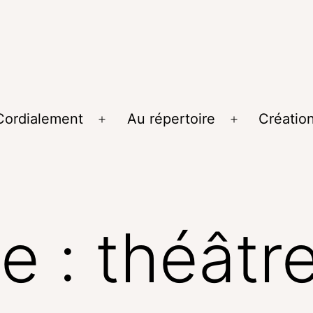
ordialement
Au répertoire
Créatio
te :
théâtr