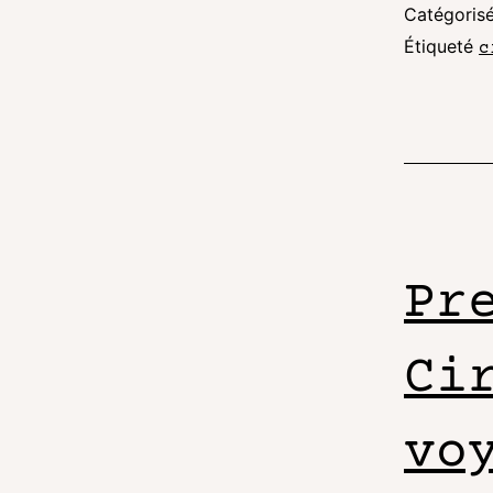
Catégori
Étiqueté
c
Pr
Ci
vo