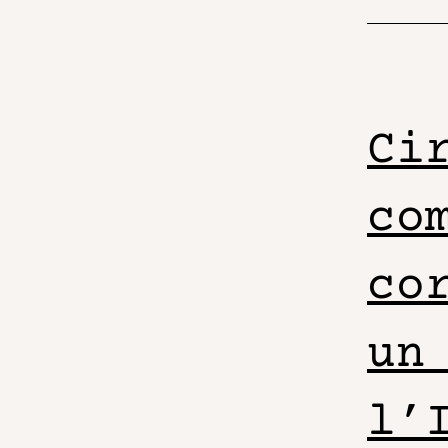
Ci
co
co
un
l’