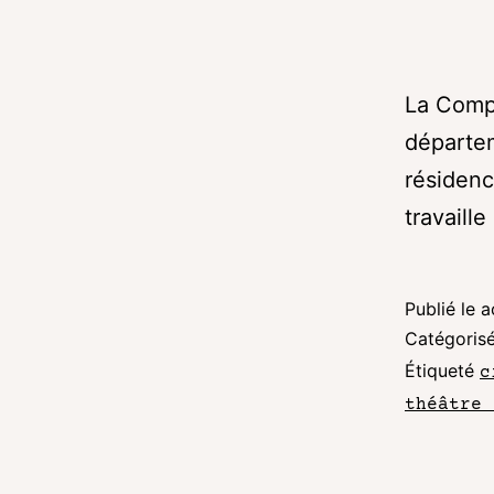
La Compa
départe
résiden
travaill
Publié le
a
Catégori
Étiqueté
c
théâtre 