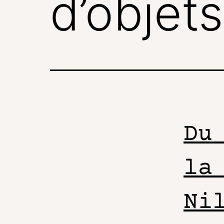
d’objets
Du
la
Ni