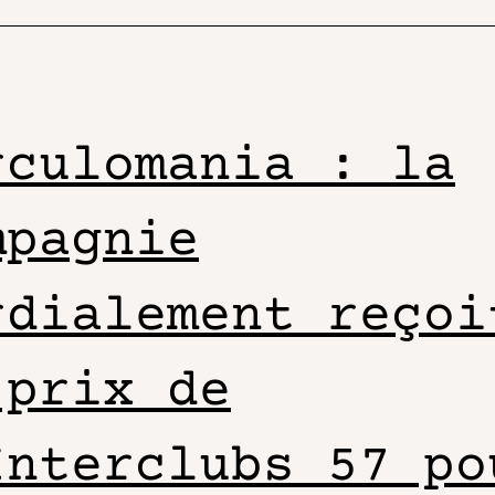
rculomania : la
mpagnie
rdialement reçoi
 prix de
Interclubs 57 po