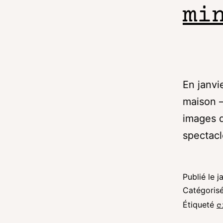
mi
En janvi
maison —
images d
spectac
Publié le
j
Catégori
Étiqueté
c