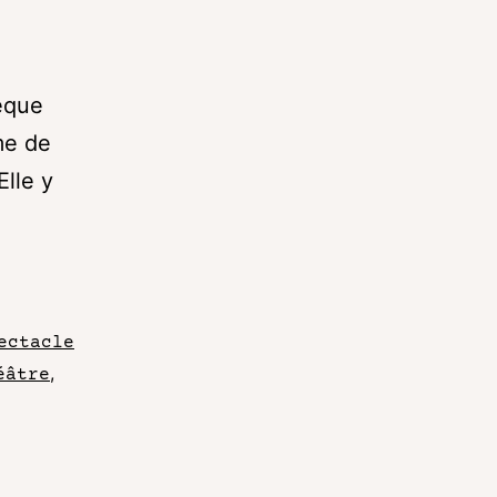
èque
me de
Elle y
ectacle
,
éâtre