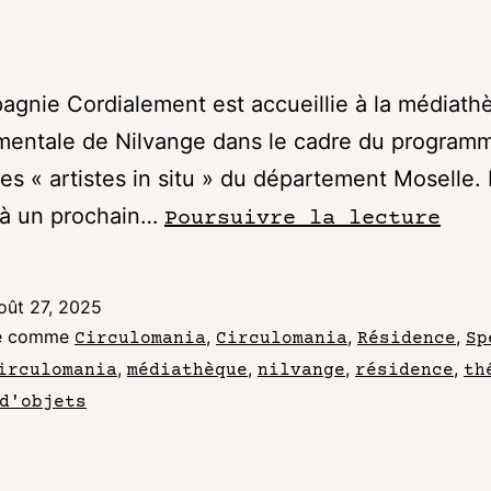
gnie Cordialement est accueillie à la médiath
mentale de Nilvange dans le cadre du program
ces « artistes in situ » du département Moselle. 
e à un prochain…
Poursuivre la lecture
oût 27, 2025
sé comme
,
,
,
Circulomania
Circulomania
Résidence
Sp
,
,
,
,
irculomania
médiathèque
nilvange
résidence
th
d'objets