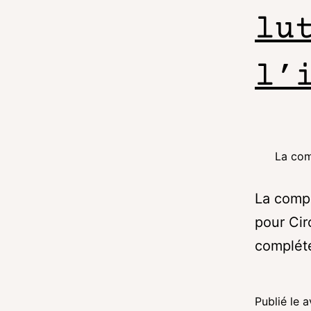
lu
l’
La com
La compa
pour Cir
complété 
Publié le
a