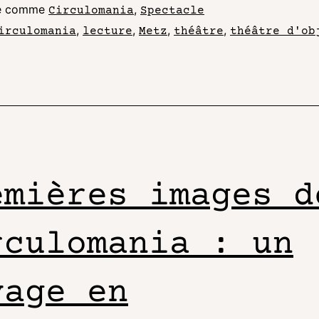
sé comme
,
Circulomania
Spectacle
,
,
,
,
irculomania
lecture
Metz
théâtre
théâtre d'ob
emières images d
rculomania : un
yage en