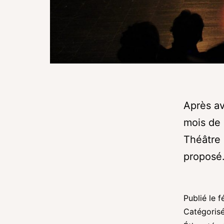
Après av
mois de
Théâtre 
propos
Publié le
f
Catégori