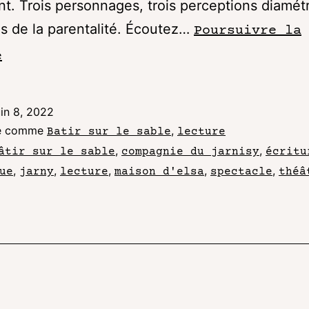
nt. Trois personnages, trois perceptions diamé
 de la parentalité. Écoutez…
Poursuivre la
e
uin 8, 2022
sé comme
,
Batir sur le sable
lecture
,
,
âtir sur le sable
compagnie du jarnisy
écritu
,
,
,
,
,
ue
jarny
lecture
maison d'elsa
spectacle
théâ