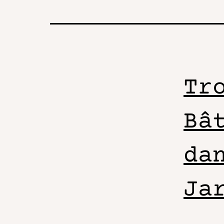
Tr
Bâ
da
Ja