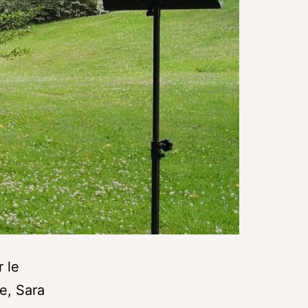
r le
e, Sara