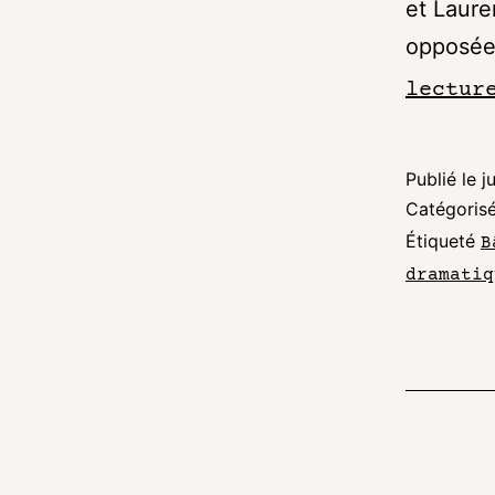
et Laure
opposées
lectur
Publié le
j
Catégori
Étiqueté
B
dramatiq