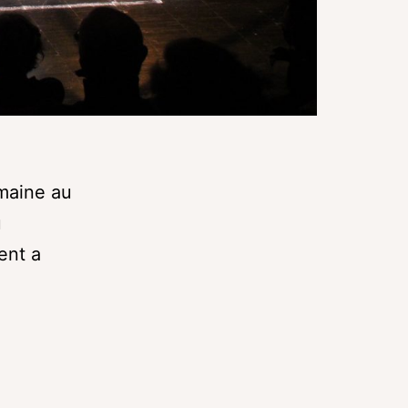
emaine au
u
ent a