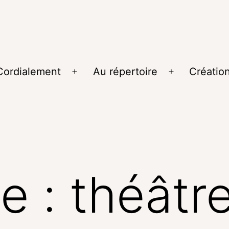
ordialement
Au répertoire
Créatio
te :
théâtr